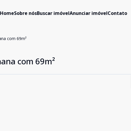
Home
Sobre nós
Buscar imóvel
Anunciar imóvel
Contato
ana com 69m²
mana com 69m²