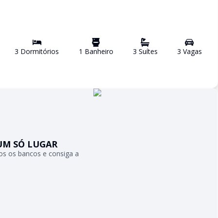
3
Dormitório
s
1
Banheiro
3
Suíte
s
3
Vaga
s
UM SÓ LUGAR
s os bancos e consiga a