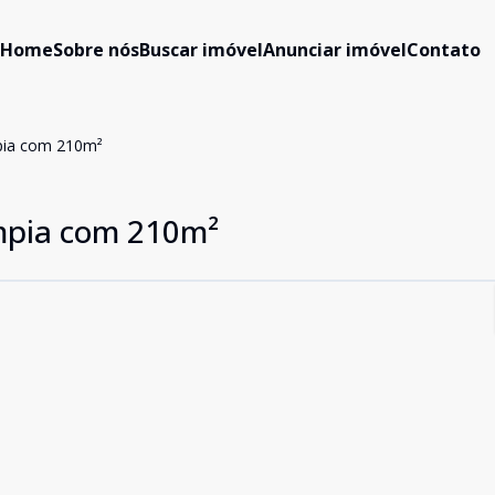
Home
Sobre nós
Buscar imóvel
Anunciar imóvel
Contato
pia com 210m²
mpia com 210m²