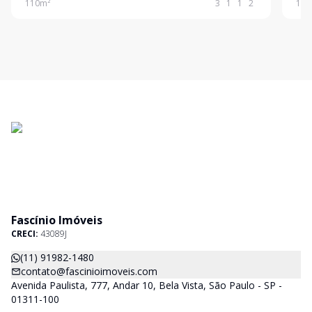
110
m²
3
1
1
2
128
2 vagas de garagem e um depósito, é ideal para
dist
quem va
dese
Fascínio Imóveis
CRECI:
43089J
(11) 91982-1480
contato@fascinioimoveis.com
Avenida Paulista, 777, Andar 10, Bela Vista, São Paulo - SP -
01311-100