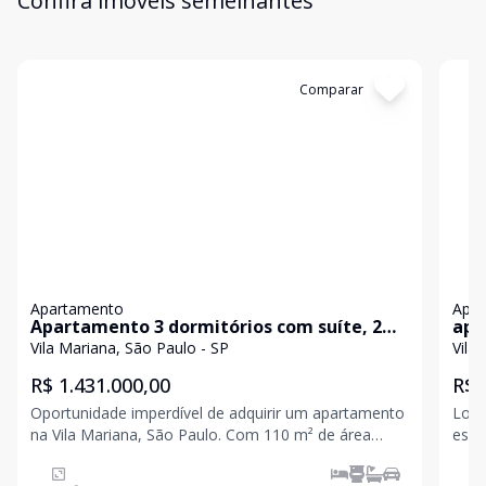
Confira imóveis semelhantes
Cód:
85239744
Comparar
Có
Apartamento
Apa
Apartamento 3 dormitórios com suíte, 2
apa
vagas em Vila Mariana
Vila Mariana, São Paulo - SP
Vila
R$ 1.431.000,00
R$ 
Oportunidade imperdível de adquirir um apartamento
Loca
na Vila Mariana, São Paulo. Com 110 m² de área
espa
total, este imóvel possui 3 dormitórios, incluindo
metr
uma suíte, além de um banheiro social e lavabo. Com
prat