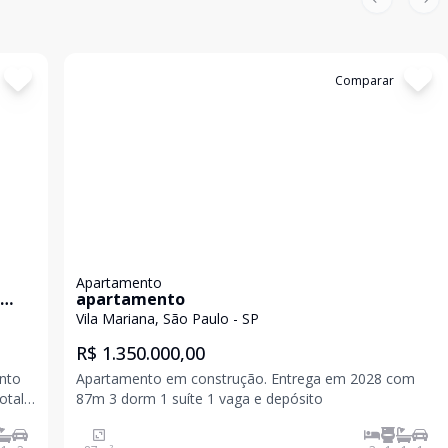
Previous sl
Nex
Cód:
85239651
Comparar
Apartamento
apartamento
Vila Mariana, São Paulo - SP
R$ 1.350.000,00
ento
Apartamento em construção. Entrega em 2028 com
otal,
87m 3 dorm 1 suíte 1 vaga e depósito
uíte,
s de