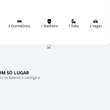
3
Dormitório
s
1
Banheiro
1
Suíte
2
Vaga
s
UM SÓ LUGAR
s os bancos e consiga a