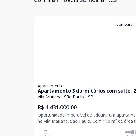
Cód:
85239744
Comparar
Apartamento
Apartamento 3 dormitórios com suíte, 2
vagas em Vila Mariana
Vila Mariana, São Paulo - SP
R$ 1.431.000,00
Oportunidade imperdível de adquirir um apartam
na Vila Mariana, São Paulo. Com 110 m² de área t
este imóvel possui 3 dormitórios, incluindo uma s
além de um banheiro social e lavabo. Com 2 vaga