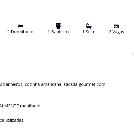
2
Dormitório
s
1
Banheiro
1
Suíte
2
Vaga
s
 2 banheiros, cozinha americana, sacada gourmet com
OTALMENTE mobiliado:
a utilizadas.