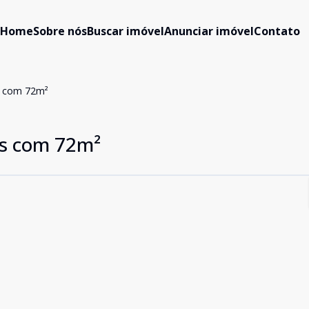
Home
Sobre nós
Buscar imóvel
Anunciar imóvel
Contato
s com 72m²
s com 72m²