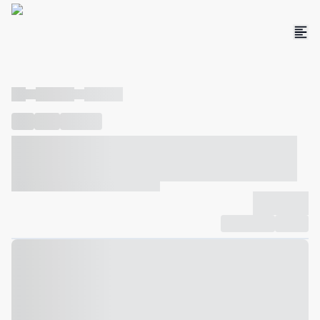
----
----- -----
----- -----
----
-----
---- ------
----- ----- -- ------ ---- ---- -- ----- ----- -----
--- ------
----- ----- -- ------ ----- ----- -- ------
-------------
Compartilhar
Favorito