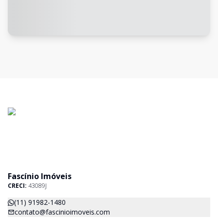
Fascínio Imóveis
CRECI:
43089J
(11) 91982-1480
contato@fascinioimoveis.com