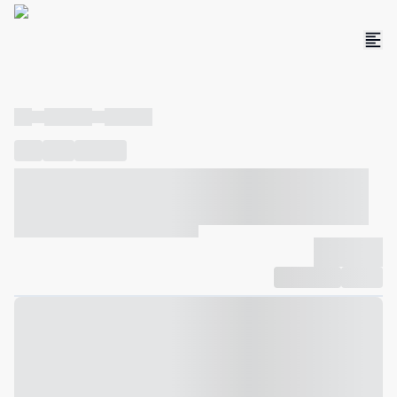
----
----- -----
----- -----
----
-----
---- ------
----- ----- -- ------ ---- ---- -- ----- ----- -----
--- ------
----- ----- -- ------ ----- ----- -- ------
-------------
Compartilhar
Favorito