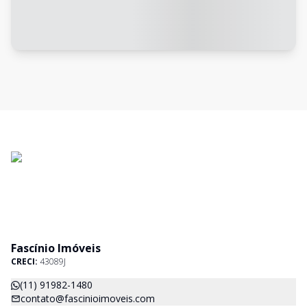
Fascínio Imóveis
CRECI:
43089J
(11) 91982-1480
contato@fascinioimoveis.com