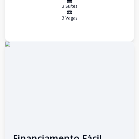
3
Suíte
s
3
Vaga
s
Financiamento Fácil