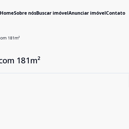
Home
Sobre nós
Buscar imóvel
Anunciar imóvel
Contato
com 181m²
com 181m²