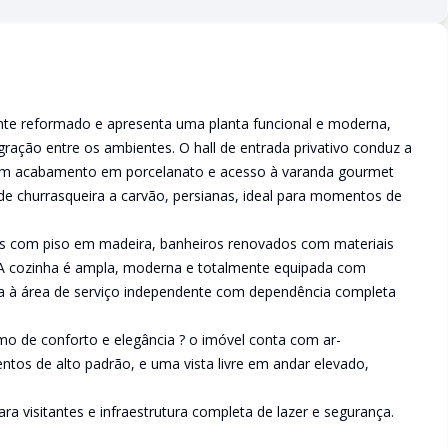
ente reformado e apresenta uma planta funcional e moderna,
egração entre os ambientes. O hall de entrada privativo conduz a
om acabamento em porcelanato e acesso à varanda gourmet
 de churrasqueira a carvão, persianas, ideal para momentos de
as com piso em madeira, banheiros renovados com materiais
 A cozinha é ampla, moderna e totalmente equipada com
ada à área de serviço independente com dependência completa
mo de conforto e elegância ? o imóvel conta com ar-
os de alto padrão, e uma vista livre em andar elevado,
a visitantes e infraestrutura completa de lazer e segurança.