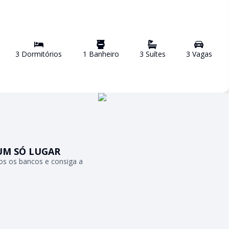
3
Dormitório
s
1
Banheiro
3
Suíte
s
3
Vaga
s
UM SÓ LUGAR
s os bancos e consiga a