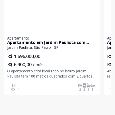
Apartamento
Apa
Apartamento em Jardim Paulista com
Apa
100m²
142
Jardim Paulista, São Paulo - SP
Jard
R$ 1.696.000,00
R$ 
R$ 6.900,00
R$ 
/ mês
O apartamento está localizado no bairro Jardim
Abso
Paulista tem 100 metros quadrados com 2 quartos
resp
sendo 1 suíte e 2 banheiros. Trecho do bairro super
hidrá
tranquilo com rua plana e pouca movimentação e
port
100
m²
2
2
1
1
142
acesso a serviços muito próximos (Padaria, farmácia,
de linhas e
superme
BRE