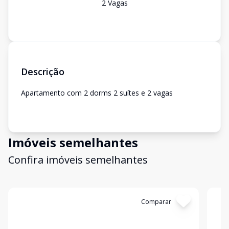
2
Vaga
s
Descrição
Apartamento com 2 dorms 2 suítes e 2 vagas
Imóveis semelhantes
Confira imóveis semelhantes
Cód:
85238673
Comparar
Có