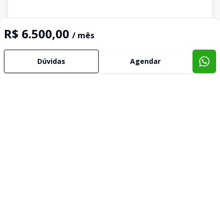
R$ 6.500,00
/ mês
Dúvidas
Agendar
Imóveis semelhantes
Confira imóveis semelhantes
Cód:
85238673
Comparar
Có