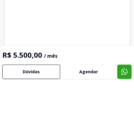
R$ 5.500,00
/ mês
Imóveis semelhantes
Dúvidas
Agendar
Confira imóveis semelhantes
Cód:
85239643
Comparar
Có