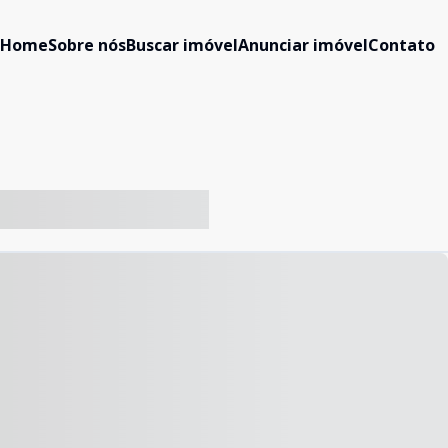
Home
Sobre nós
Buscar imóvel
Anunciar imóvel
Contato
-- ----- ----- --- ------