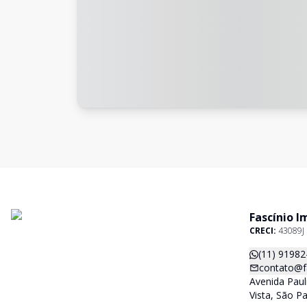
Fascínio I
CRECI:
43089J
(11) 91982
contato@f
Avenida Paul
Vista, São P