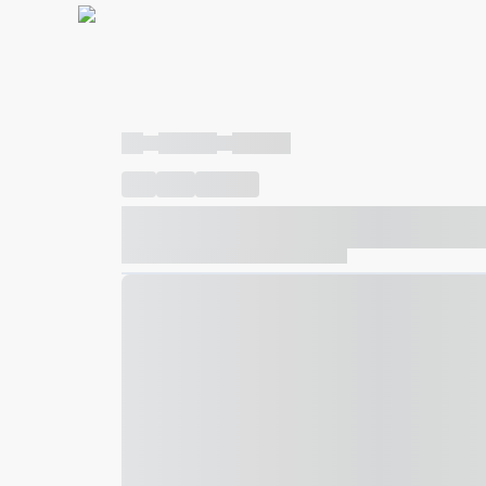
----
----- -----
----- -----
----
-----
---- ------
----- ----- -- ------ ---- ---- -- ---
----- ----- -- ------ ----- ----- -- ------