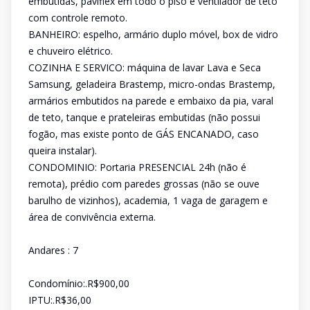
embutidas, paviflex em todo o piso e ventilador de teto
com controle remoto.
BANHEIRO: espelho, armário duplo móvel, box de vidro
e chuveiro elétrico.
COZINHA E SERVICO: máquina de lavar Lava e Seca
Samsung, geladeira Brastemp, micro-ondas Brastemp,
armários embutidos na parede e embaixo da pia, varal
de teto, tanque e prateleiras embutidas (não possui
fogão, mas existe ponto de GÁS ENCANADO, caso
queira instalar).
CONDOMINIO: Portaria PRESENCIAL 24h (não é
remota), prédio com paredes grossas (não se ouve
barulho de vizinhos), academia, 1 vaga de garagem e
área de convivência externa.
Andares : 7
Condomínio:.R$900,00
IPTU:.R$36,00