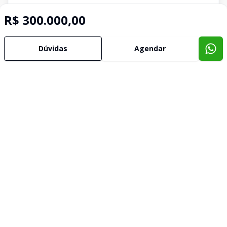
R$ 300.000,00
Dúvidas
Agendar
Imóveis semelhantes
Confira imóveis semelhantes
Cód:
AL10073
Comparar
Có