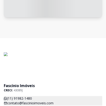
Fascínio Imóveis
CRECI:
43089J
(11) 91982-1480
contato@fascinioimoveis.com