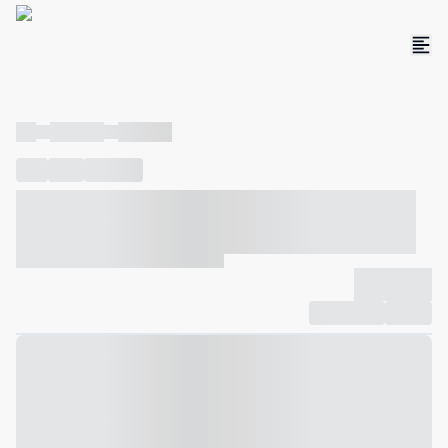
----
----- -----
----- -----
----
-----
---- ------
----- ----- -- ------ ---- ---- -- ----- ----- -----
--- ------
----- ----- -- ------ ----- ----- -- ------
-------------
Compartilhar
Favorito