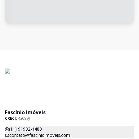
Fascínio Imóveis
CRECI:
43089J
(11) 91982-1480
contato@fascinioimoveis.com