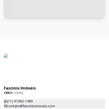
Fascínio Imóveis
CRECI:
43089J
(11) 91982-1480
contato@fascinioimoveis.com