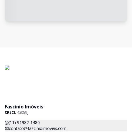
Fascínio Imóveis
CRECI:
43089J
(11) 91982-1480
contato@fascinioimoveis.com