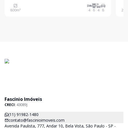
residência conta com 4 dormitórios, sendo 4 suítes,
e 6 banheiros sociais. Ideal para quem busca
800
m²
4
6
4
8
258
conforto e espaço, possui 8 vagas de garagem.
Venha conhece
Fascínio Imóveis
CRECI:
43089J
(11) 91982-1480
contato@fascinioimoveis.com
Avenida Paulista, 777, Andar 10, Bela Vista, São Paulo - SP -