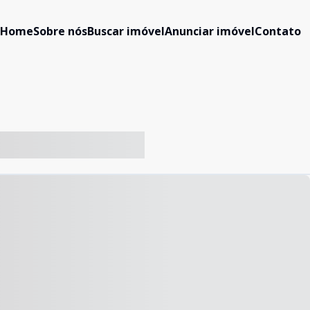
Home
Sobre nós
Buscar imóvel
Anunciar imóvel
Contato
-- ----- ----- --- ------