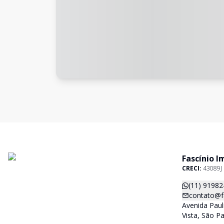
Fascínio I
CRECI:
43089J
(11) 91982
contato@f
Avenida Paul
Vista, São P