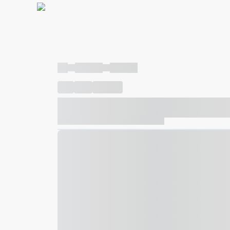
----
----- -----
----- -----
----
-----
---- ------
----- ----- -- ------ ---- ---- -- ---
----- ----- -- ------ ----- ----- -- ------