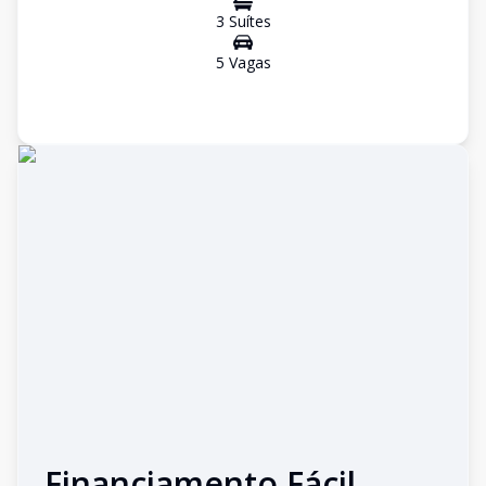
3
Suíte
s
5
Vaga
s
Financiamento Fácil