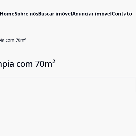
Home
Sobre nós
Buscar imóvel
Anunciar imóvel
Contato
pia com 70m²
mpia com 70m²