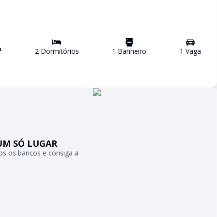
²
2
Dormitório
s
1
Banheiro
1
Vaga
UM SÓ LUGAR
s os bancos e consiga a