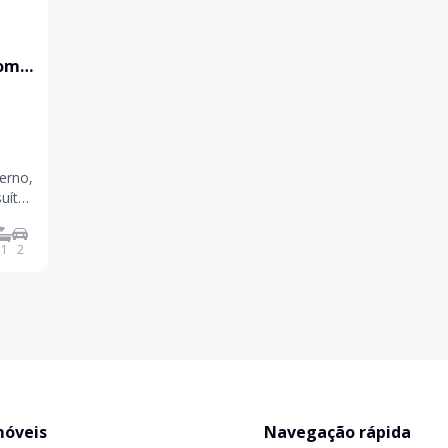
com
erno,
suíte
 um
da com
1
2
móveis
Navegação rápida