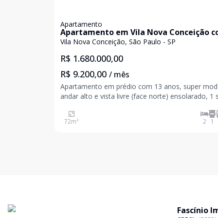
Apartamento
Apartamento em Vila Nova Conceição 
72m²
Vila Nova Conceição, São Paulo - SP
R$ 1.680.000,00
R$ 9.200,00
/ mês
Apartamento em prédio com 13 anos, super mod
andar alto e vista livre (face norte) ensolarado, 1 
com ar condicionado repleta de armários e mais
quarto com banheiro social, a cozinha é integra
72
m²
2
1
a sala, tem área de serviço e uma varanda a
Fascínio I