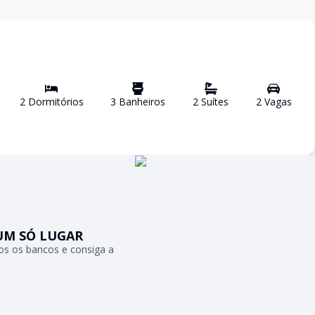
2
Dormitório
s
3
Banheiro
s
2
Suíte
s
2
Vaga
s
UM SÓ LUGAR
s os bancos e consiga a