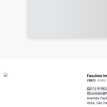
Fascínio I
CRECI:
43089J
(11) 91982
contato@f
Avenida Paul
Vista, São P