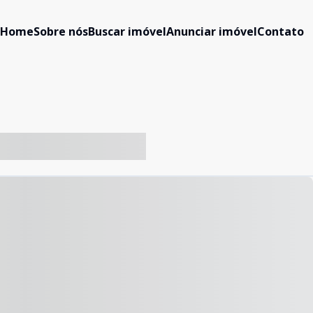
Home
Sobre nós
Buscar imóvel
Anunciar imóvel
Contato
-- ----- ----- --- ------