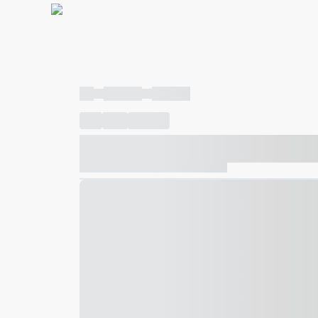
----
----- -----
----- -----
----
-----
---- ------
----- ----- -- ------ ---- ---- -- ---
----- ----- -- ------ ----- ----- -- ------