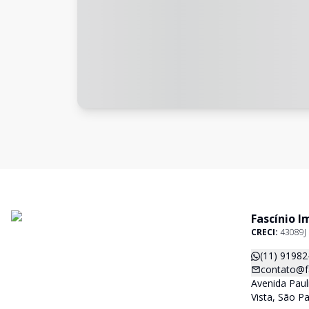
Fascínio I
CRECI:
43089J
(11) 91982
contato@f
Avenida Paul
Vista, São P