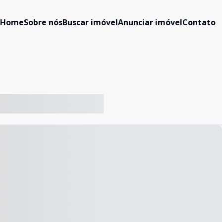
Home
Sobre nós
Buscar imóvel
Anunciar imóvel
Contato
-- ----- ----- --- ------