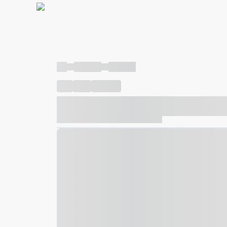
----
----- -----
----- -----
----
-----
---- ------
----- ----- -- ------ ---- ---- -- ---
----- ----- -- ------ ----- ----- -- ------