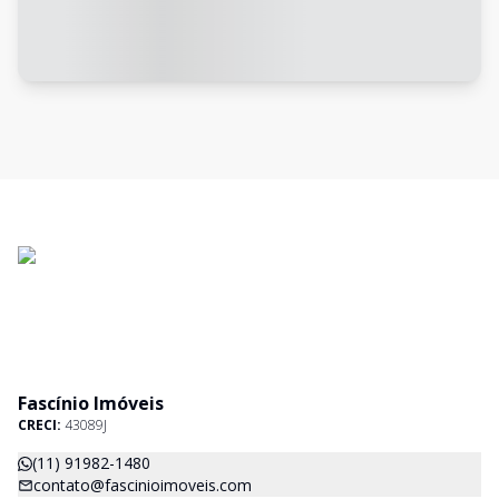
Fascínio Imóveis
CRECI:
43089J
(11) 91982-1480
contato@fascinioimoveis.com