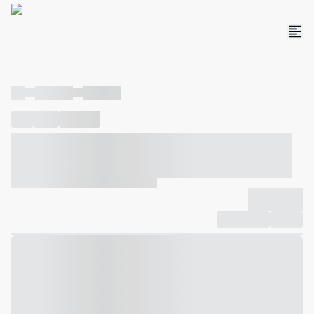
----
----- -----
----- -----
----
-----
---- ------
----- ----- -- ------ ---- ---- -- ----- ----- -----
--- ------
----- ----- -- ------ ----- ----- -- ------
-------------
Compartilhar
Favorito