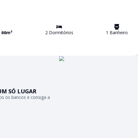
a
66
m²
2
Dormitório
s
1
Banheiro
UM SÓ LUGAR
s os bancos e consiga a