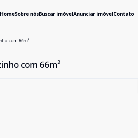
Home
Sobre nós
Buscar imóvel
Anunciar imóvel
Contato
inho com 66m²
inho com 66m²