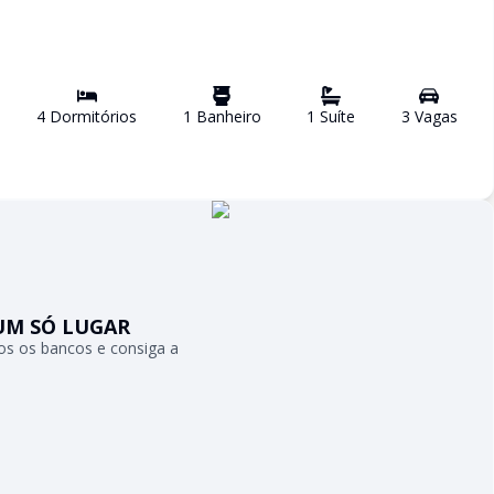
4
Dormitório
s
1
Banheiro
1
Suíte
3
Vaga
s
UM SÓ LUGAR
s os bancos e consiga a