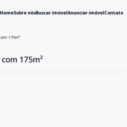
Home
Sobre nós
Buscar imóvel
Anunciar imóvel
Contato
 com 175m²
 com 175m²