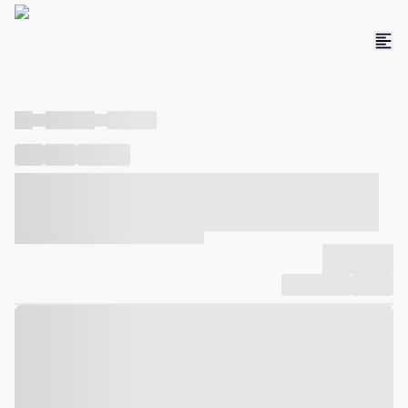
----
----- -----
----- -----
----
-----
---- ------
----- ----- -- ------ ---- ---- -- ----- ----- -----
--- ------
----- ----- -- ------ ----- ----- -- ------
-------------
Compartilhar
Favorito