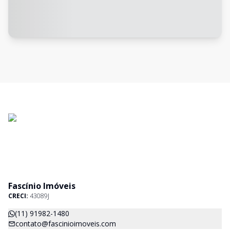
Fascínio Imóveis
CRECI:
43089J
(11) 91982-1480
contato@fascinioimoveis.com