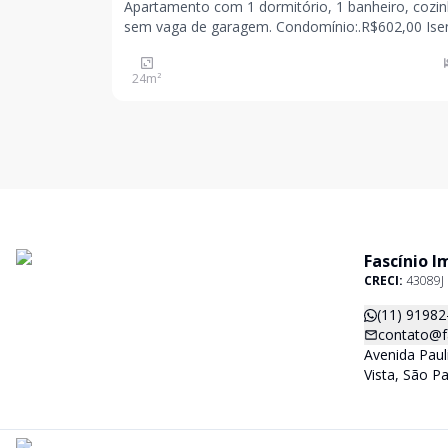
Apartamento com 1 dormitório, 1 banheiro, cozin
sem vaga de garagem. Condomínio:.R$602,00 Isento
de IPTU Obs: não é permitido anúncios no site da
Loft e Quinto Andar. CRECI: 43089J
24
m²
Fascínio I
CRECI:
43089J
(11) 91982
contato@f
Avenida Paul
Vista, São P