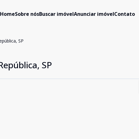
Home
Sobre nós
Buscar imóvel
Anunciar imóvel
Contato
pública, SP
epública, SP