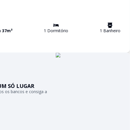
va
37
m²
1
Dormitório
1
Banheiro
UM SÓ LUGAR
s os bancos e consiga a