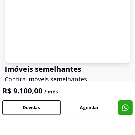
Imóveis semelhantes
Confira imóveis semelhantes
R$ 9.100,00
/ mês
Cód:
85239558
Comparar
Có
Dúvidas
Agendar