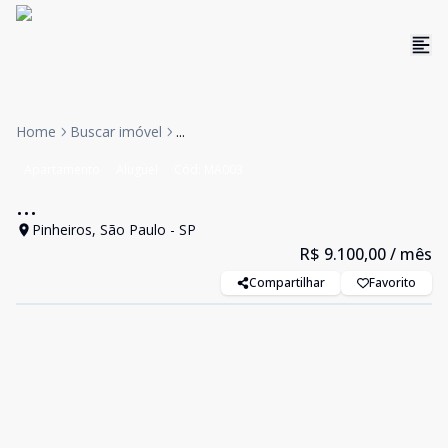
Home
Buscar imóvel
...
Apartamento
Aluguel
Cód:
MA003
...
Pinheiros, São Paulo - SP
R$ 9.100,00
/ mês
Compartilhar
Favorito