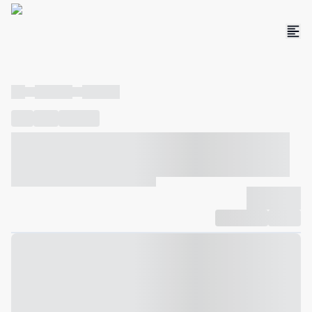
----
----- -----
----- -----
----
-----
---- ------
----- ----- -- ------ ---- ---- -- ----- ----- -----
--- ------
----- ----- -- ------ ----- ----- -- ------
-------------
Compartilhar
Favorito