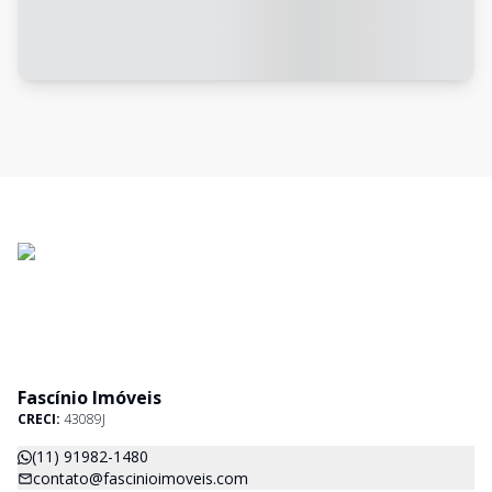
Fascínio Imóveis
CRECI:
43089J
(11) 91982-1480
contato@fascinioimoveis.com