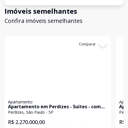
Imóveis semelhantes
Confira imóveis semelhantes
Cód:
DB0046
Comparar
Có
Apartamento
Apa
Apartamento em Perdizes - Suítes - com
Apa
100m²
ref
Perdizes, São Paulo - SP
Perd
R$ 2.270.000,00
R$ 