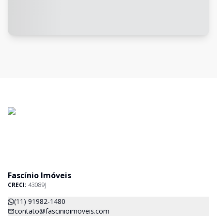
Fascínio Imóveis
CRECI:
43089J
(11) 91982-1480
contato@fascinioimoveis.com