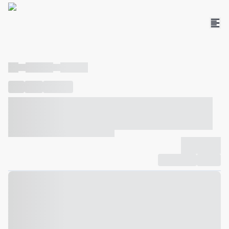
----
----- -----
----- -----
----
-----
---- ------
----- ----- -- ------ ---- ---- -- ----- ----- -----
--- ------
----- ----- -- ------ ----- ----- -- ------
-------------
Compartilhar
Favorito