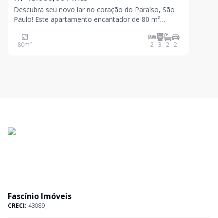
Descubra seu novo lar no coração do Paraíso, São
Paulo! Este apartamento encantador de 80 m²
oferece um ambiente perfeito para quem busca
conforto e praticidade. Com localização privilegiada
80
m²
2
3
2
2
na Rua Coronel Oscar Porto, você estará a poucos
passos de todas
Fascínio Imóveis
CRECI:
43089J