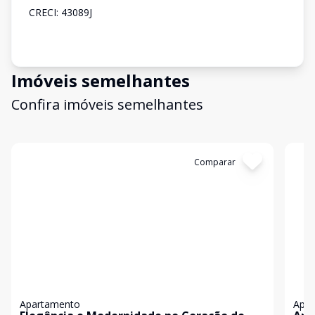
CRECI: 43089J
Imóveis semelhantes
Confira imóveis semelhantes
Cód:
85239591
Comparar
Có
Apartamento
Apa