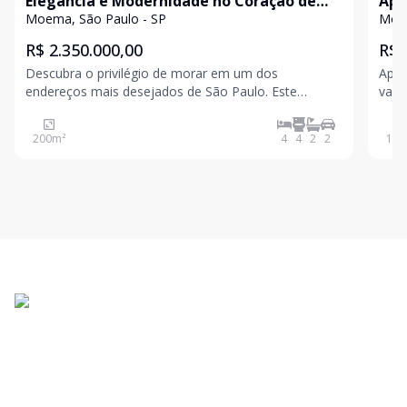
Elegância e Modernidade no Coração de
Apa
Moema Pássaros
Moema, São Paulo - SP
Moem
R$ 2.350.000,00
R$ 
Descubra o privilégio de morar em um dos
Apar
endereços mais desejados de São Paulo. Este
vagas de 
imponente apartamento de 200 m² no Edifício
Guaecá combina perfeitamente sofisticação,
200
m²
4
4
2
2
158
conforto e uma localização estratégica no coração
de Moema. O imóvel conta com