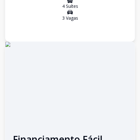
4
Suíte
s
3
Vaga
s
Financiamento Fácil