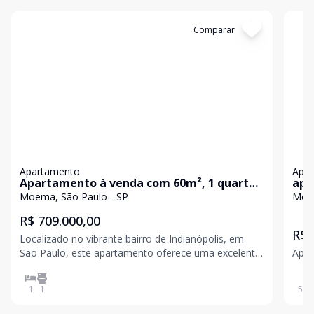
Cód:
85239628
Comparar
Có
Apartamento
Apa
Apartamento à venda com 60m², 1 quarto
apa
e 1 vaga
Moema, São Paulo - SP
Moem
R$ 709.000,00
R$ 
Localizado no vibrante bairro de Indianópolis, em
São Paulo, este apartamento oferece uma excelente
oportunidade para quem busca um lar confortável e
bem localizado. Com um quarto disponível, é ideal
1
1
56
m
para solteiros ou casais que desejam um espaço
aconcheg