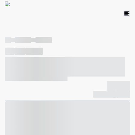
----
----- -----
----- -----
----
-----
---- ------
----- ----- -- ------ ---- ---- -- ----- ----- -----
--- ------
----- ----- -- ------ ----- ----- -- ------
-------------
Compartilhar
Favorito