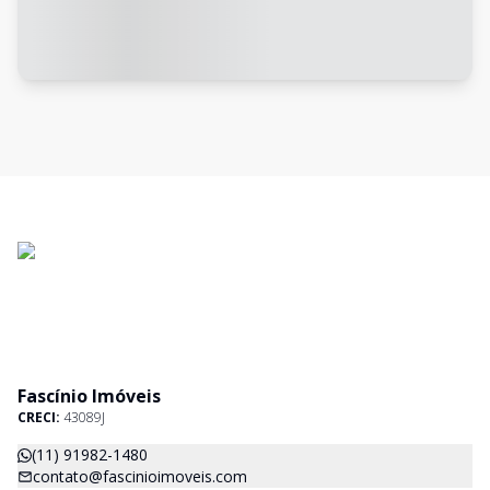
Fascínio Imóveis
CRECI:
43089J
(11) 91982-1480
contato@fascinioimoveis.com