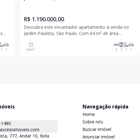
R$ 1.190.000,00
Descubra este encantador apartamento à venda no
os
Jardim Paulista, São Paulo. Com 64 m² de área
er
privativa, o imóvel conta com 2 dormitórios, sendo 1
suíte, e 2 banheiros. Ideal para quem busca conforto e
1
1
64
m²
2
2
1
1
cia,
praticidade na cidade. Aproveite a oportunidade de vi
móveis
Navegação rápida
Home
Sobre nós
-1480
Buscar imóvel
ascinioimoveis.com
ista, 777, Andar 10, Bela
Anunciar imóvel