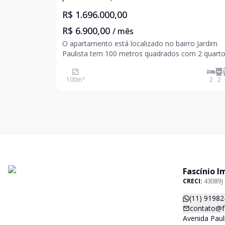
R$ 1.696.000,00
R$ 6.900,00
/ mês
O apartamento está localizado no bairro Jardim
Paulista tem 100 metros quadrados com 2 quart
sendo 1 suíte e 2 banheiros. Trecho do bairro sup
tranquilo com rua plana e pouca movimentação e
100
m²
2
2
acesso a serviços muito próximos (Padaria, farmá
superme
Fascínio I
CRECI:
43089J
(11) 91982
contato@f
Avenida Paul