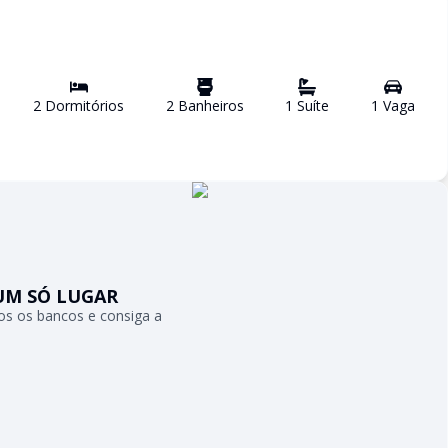
2
Dormitório
s
2
Banheiro
s
1
Suíte
1
Vaga
UM SÓ LUGAR
s os bancos e consiga a