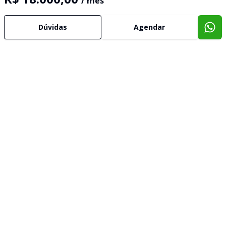
/ mês
Dúvidas
Agendar