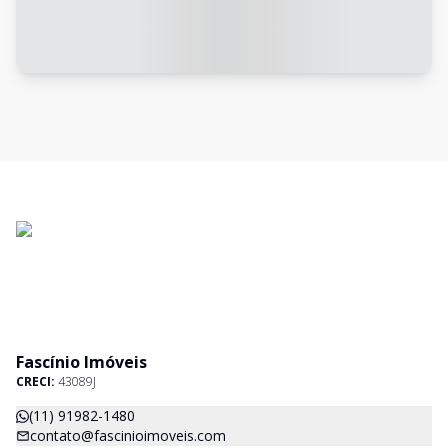
Fascínio Imóveis
CRECI:
43089J
(11) 91982-1480
contato@fascinioimoveis.com