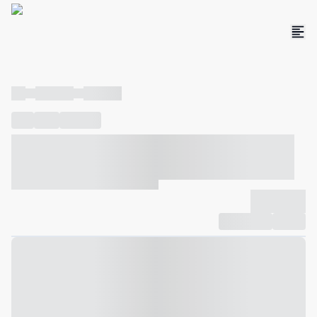
----
----- -----
----- -----
----
-----
---- ------
----- ----- -- ------ ---- ---- -- ----- ----- -----
--- ------
----- ----- -- ------ ----- ----- -- ------
-------------
Compartilhar
Favorito