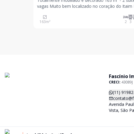
Totalmente mobiliado e decorado 163 m² - 2 suíte
vagas Muito bem localizado no coração do Itaim Bibi,
este apartamento de 163 m² está totalmente
mobiliado e com ótimos acabamentos. O living oferece
163
m²
2
3
três ambientes: sala com lareira e varanda q
Fascínio I
CRECI:
43089J
(11) 91982
contato@f
Avenida Paul
Vista, São P