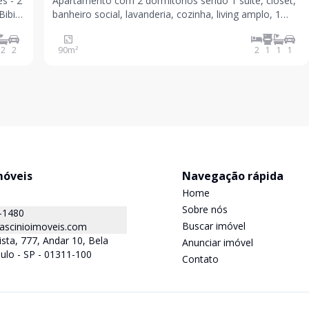
s - 2
Apartamento com 2 dormitórios sendo 1 suíte, closet,
banheiro social, lavanderia, cozinha, living amplo, 1
vaga de garagem. Condomínio:.R$1.649,49 IPTU:.10x
de R$477,42 CRECI: 43089J
2
2
90
m²
2
1
1
1
móveis
Navegação rápida
Home
Sobre nós
-1480
Buscar imóvel
ascinioimoveis.com
ista, 777, Andar 10, Bela
Anunciar imóvel
aulo - SP - 01311-100
Contato