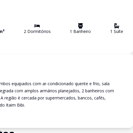
m²
2
Dormitório
s
1
Banheiro
1
Suíte
ambos equipados com ar-condicionado quente e frio, sala
tegrada com amplos armários planejados, 2 banheiros com
 A região é cercada por supermercados, bancos, cafés,
o Itaim Bibi.