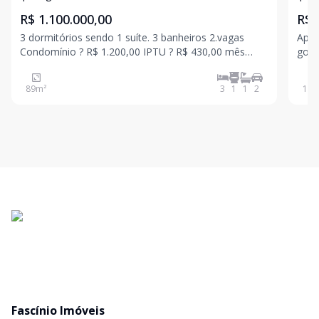
R$ 1.100.000,00
R$ 
3 dormitórios sendo 1 suíte. 3 banheiros 2.vagas
Apar
Condomínio ? R$ 1.200,00 IPTU ? R$ 430,00 mês
gour
CRECI: 43089J
cond
qual
89
m²
3
1
1
2
140
vagas de g
Acad
Fascínio Imóveis