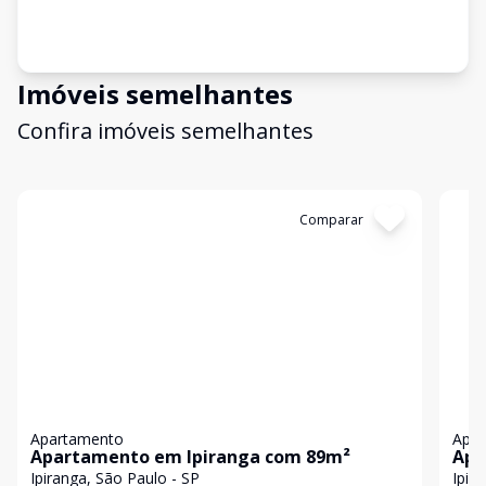
Imóveis semelhantes
Confira imóveis semelhantes
Cód:
85239454
Comparar
Có
Apartamento
Apa
Apartamento em Ipiranga com 89m²
Apa
Ipiranga, São Paulo - SP
Ipir