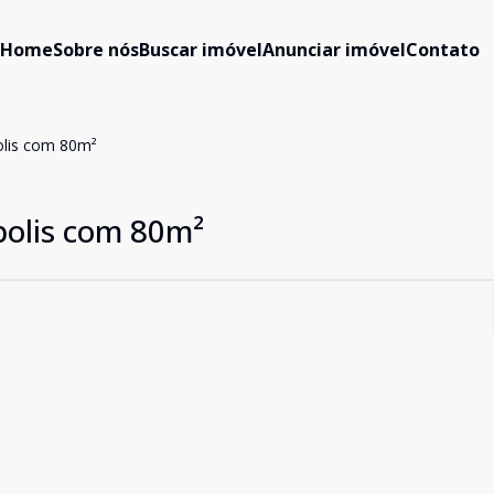
Home
Sobre nós
Buscar imóvel
Anunciar imóvel
Contato
lis com 80m²
olis com 80m²