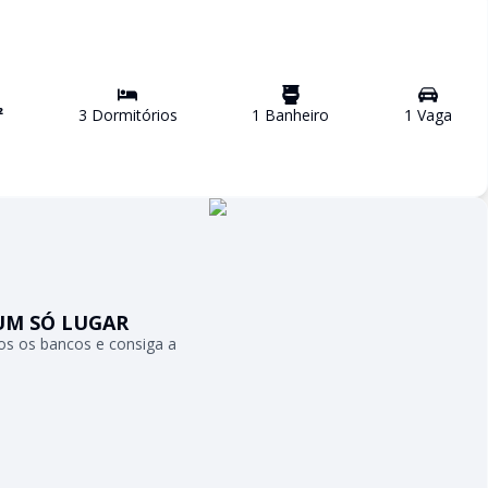
²
3
Dormitório
s
1
Banheiro
1
Vaga
UM SÓ LUGAR
s os bancos e consiga a