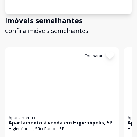
Imóveis semelhantes
Confira imóveis semelhantes
Cód:
AL0152
Comparar
Có
Apartamento
Apa
Apartamento à venda em Higienópolis, SP
Apa
Higienópolis, São Paulo - SP
Higi