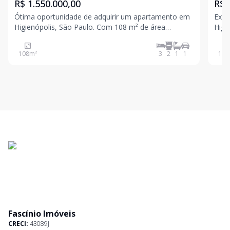
R$ 1.550.000,00
R$ 
Ótima oportunidade de adquirir um apartamento em
Exce
Higienópolis, São Paulo. Com 108 m² de área
Higi
privativa, o imóvel conta com 3 dormitórios, sendo 1
este
suíte, além de 2 banheiros e 1 vaga de garagem,
3 ba
108
m²
3
2
1
1
117
condominio possui lojas são de festa e cabelereiro.
Uma 
Localizad
confo
Fascínio Imóveis
CRECI:
43089J