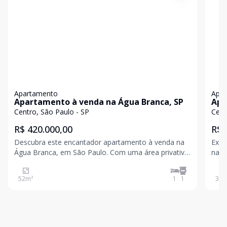
Apartamento
Apa
Apartamento à venda na Água Branca, SP
Apa
Centro, São Paulo - SP
Cent
R$ 420.000,00
R$ 
Descubra este encantador apartamento à venda na
Exce
Água Branca, em São Paulo. Com uma área privativa
na Á
de 52 m², este imóvel é ideal para quem busca
m², 
conforto em um local central. Conta com 1
soci
52
m²
1
1
32
m
dormitório, 1 banheiro social e toda a praticidade que
prat
você precisa.