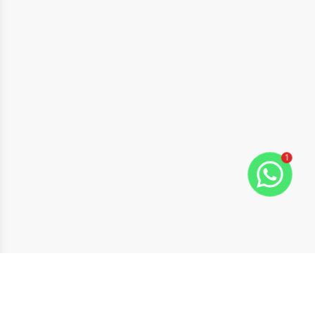
1
ide
t slide