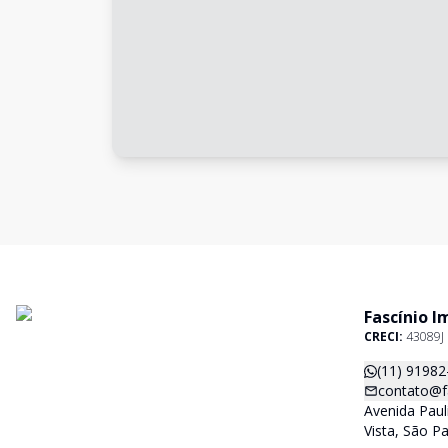
Fascínio I
CRECI:
43089J
(11) 91982
contato@f
Avenida Paul
Vista, São P