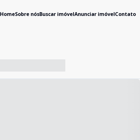
Home
Sobre nós
Buscar imóvel
Anunciar imóvel
Contato
-- ----- ----- --- ------