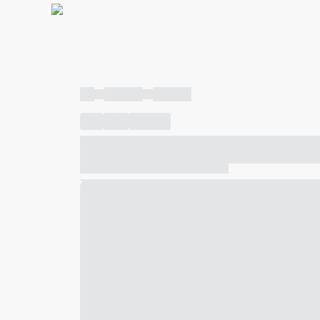
----
----- -----
----- -----
----
-----
---- ------
----- ----- -- ------ ---- ---- -- ---
----- ----- -- ------ ----- ----- -- ------