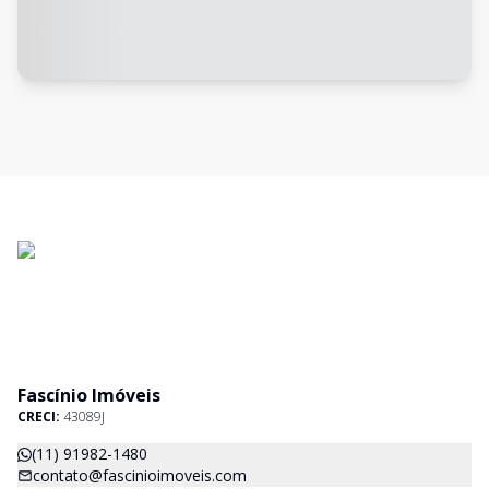
Fascínio Imóveis
CRECI:
43089J
(11) 91982-1480
contato@fascinioimoveis.com