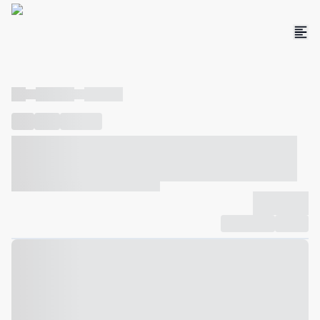
----
----- -----
----- -----
----
-----
---- ------
----- ----- -- ------ ---- ---- -- ----- ----- -----
--- ------
----- ----- -- ------ ----- ----- -- ------
-------------
Compartilhar
Favorito